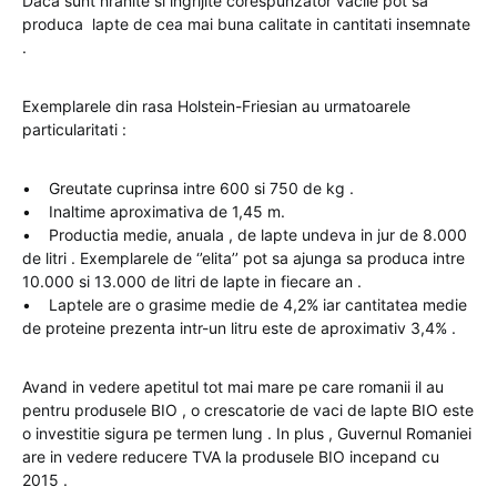
Daca sunt hranite si ingrijite corespunzator vacile pot sa
produca lapte de cea mai buna calitate in cantitati insemnate
.
Exemplarele din rasa Holstein-Friesian au urmatoarele
particularitati :
• Greutate cuprinsa intre 600 si 750 de kg .
• Inaltime aproximativa de 1,45 m.
• Productia medie, anuala , de lapte undeva in jur de 8.000
de litri . Exemplarele de ‘’elita’’ pot sa ajunga sa produca intre
10.000 si 13.000 de litri de lapte in fiecare an .
• Laptele are o grasime medie de 4,2% iar cantitatea medie
de proteine prezenta intr-un litru este de aproximativ 3,4% .
Avand in vedere apetitul tot mai mare pe care romanii il au
pentru produsele BIO , o crescatorie de vaci de lapte BIO este
o investitie sigura pe termen lung . In plus , Guvernul Romaniei
are in vedere reducere TVA la produsele BIO incepand cu
2015 .