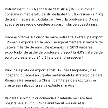
Potrivit Institutului National de Statistica ( INS ) un roman
consuma in medie 240 de litri de lapte ( 3,5% grasime ) si 1 kg
de unt in fiecare an . Odata ce TVA-ul la produsele BIO o sa
scada se prevede o crestere a consumului pe aceasta nisa .
Daca ai o ferma suficient de mare poti sa te axezi si pe export
. Romania exporta anula produse agroalimentare in valoare de
cateva miliarde de euro . De exemplu , in 2013 valoarea
exporturilor de astfel de produse a crescut la 4.09 miliarde de
euro , o crestere cu 24,6% fata de anul precedent .
Principala piata de export a fost Uniunea Europeana , insa
incepand cu acest an , gratie parteneriatului strategic pe care
Romania l-a semnat cu China , cantitatea de exporturi v-a
creste semnificativ si se va extinde si in Asia .
Valoarea schimburilor comerciale bilaterale pe care tara
noastra le-a avut cu China anul trecut s-a ridicat la