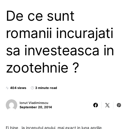
De ce sunt
romanii incurajati
sa investeasca in
zootehnie ?
404 views
3 minute read
Ionut Vladimirescu
September 20, 2014
Ei bine , la inceputul anului, mai exact in luna aprilie,