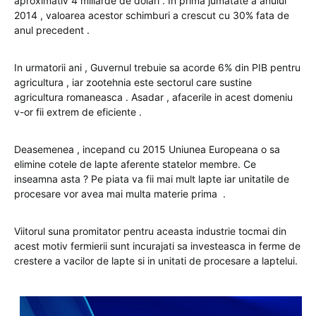
aproximativ 4 miliarde de dolari . In prima jumatate a anului
2014 , valoarea acestor schimburi a crescut cu 30% fata de
anul precedent .
In urmatorii ani , Guvernul trebuie sa acorde 6% din PIB pentru
agricultura , iar zootehnia este sectorul care sustine
agricultura romaneasca . Asadar , afacerile in acest domeniu
v-or fii extrem de eficiente .
Deasemenea , incepand cu 2015 Uniunea Europeana o sa
elimine cotele de lapte aferente statelor membre. Ce
inseamna asta ? Pe piata va fii mai mult lapte iar unitatile de
procesare vor avea mai multa materie prima .
Viitorul suna promitator pentru aceasta industrie tocmai din
acest motiv fermierii sunt incurajati sa investeasca in ferme de
crestere a vacilor de lapte si in unitati de procesare a laptelui.