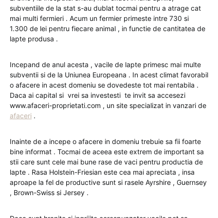
subventiile de la stat s-au dublat tocmai pentru a atrage cat
mai multi fermieri . Acum un fermier primeste intre 730 si
1.300 de lei pentru fiecare animal , in functie de cantitatea de
lapte produsa .
Incepand de anul acesta , vacile de lapte primesc mai multe
subventii si de la Uniunea Europeana . In acest climat favorabil
o afacere in acest domeniu se dovedeste tot mai rentabila .
Daca ai capital si vrei sa investesti te invit sa accesezi
www.afaceri-proprietati.com , un site specializat in vanzari de
afaceri
.
Inainte de a incepe o afacere in domeniu trebuie sa fii foarte
bine informat . Tocmai de aceea este extrem de important sa
stii care sunt cele mai bune rase de vaci pentru productia de
lapte . Rasa Holstein-Friesian este cea mai apreciata , insa
aproape la fel de productive sunt si rasele Ayrshire , Guernsey
, Brown-Swiss si Jersey .