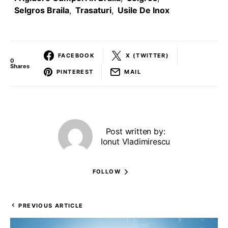
Selgros Braila
,
Trasaturi
,
Usile De Inox
FACEBOOK
X (TWITTER)
0
Shares
PINTEREST
MAIL
Post written by:
Ionut Vladimirescu
FOLLOW
PREVIOUS ARTICLE