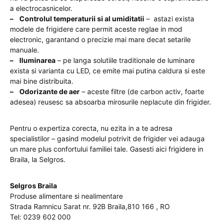
a electrocasnicelor.
– Controlul temperaturii si al umiditatii
– astazi exista
modele de frigidere care permit aceste reglae in mod
electronic, garantand o precizie mai mare decat setarile
manuale.
– Iluminarea
– pe langa solutiile traditionale de luminare
exista si varianta cu LED, ce emite mai putina caldura si este
mai bine distribuita.
– Odorizante de aer
– aceste filtre (de carbon activ, foarte
adesea) reusesc sa absoarba mirosurile neplacute din frigider.
Pentru o expertiza corecta, nu ezita in a te adresa
specialistilor – gasind modelul potrivit de frigider vei adauga
un mare plus confortului familiei tale. Gasesti aici frigidere in
Braila, la Selgros.
Selgros Braila
Produse alimentare si nealimentare
Strada Ramnicu Sarat nr. 92B Braila,810 166 , RO
Tel: 0239 602 000