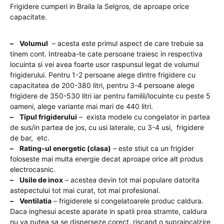
Frigidere cumperi in Braila la Selgros, de aproape orice
capacitate.
– Volumul
– acesta este primul aspect de care trebuie sa
tinem cont. Intreaba-te cate persoane traiesc in respectiva
locuinta si vei avea foarte usor raspunsul legat de volumul
frigiderului. Pentru 1-2 persoane alege dintre frigidere cu
capacitatea de 200-380 litri, pentru 3-4 persoane alege
frigidere de 350-530 litri iar pentru familii/locuinte cu peste 5
oameni, alege variante mai mari de 440 litri.
– Tipul frigiderului
– exista modele cu congelator in partea
de sus/in partea de jos, cu usi laterale, cu 3-4 usi, frigidere
de bar, etc.
– Rating-ul energetic (clasa)
– este stiut ca un frigider
foloseste mai multa energie decat aproape orice alt produs
electrocasnic.
– Usile de inox
– acestea devin tot mai populare datorita
astepectului tot mai curat, tot mai profesional.
– Ventilatia
– frigiderele si congelatoarele produc caldura.
Daca inghesui aceste aparate in spatii prea stramte, caldura
nu va putea sa se disperseze corect, riscand o supraincalzire