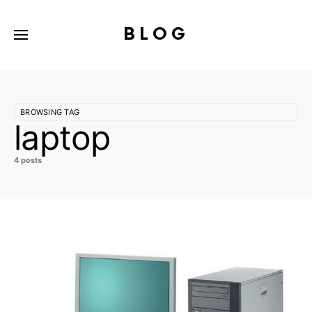
BLOG
BROWSING TAG
laptop
4 posts