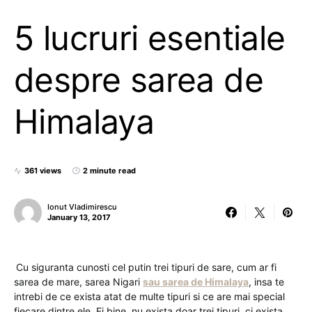
5 lucruri esentiale
despre sarea de
Himalaya
361 views
2 minute read
Ionut Vladimirescu
January 13, 2017
Cu siguranta cunosti cel putin trei tipuri de sare, cum ar fi
sarea de mare, sarea Nigari
sau sarea de Himalaya
, insa te
intrebi de ce exista atat de multe tipuri si ce are mai special
fiecare dintre ele. Ei bine, nu exista doar trei tipuri, ci exista