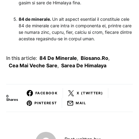
gasim si sare de Himalaya fina.
84 de minerale.
Un alt aspect esential il constituie cele
84 de minerale care intra in componenta ei, printre care
se numara zinc, cupru, fier, calciu si crom, fiecare dintre
acestea regasindu-se in corpul uman.
In this article:
84 De Minerale
,
Biosano.ro
,
Cea Mai Veche Sare
,
Sarea De Himalaya
FACEBOOK
X (TWITTER)
0
Shares
PINTEREST
MAIL