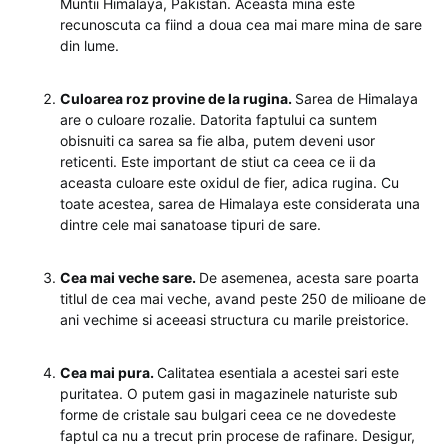
Muntii Himalaya, Pakistan. Aceasta mina este
recunoscuta ca fiind a doua cea mai mare mina de sare
din lume.
Culoarea roz provine de la rugina.
Sarea de Himalaya
are o culoare rozalie. Datorita faptului ca suntem
obisnuiti ca sarea sa fie alba, putem deveni usor
reticenti. Este important de stiut ca ceea ce ii da
aceasta culoare este oxidul de fier, adica rugina. Cu
toate acestea, sarea de Himalaya este considerata una
dintre cele mai sanatoase tipuri de sare.
Cea mai veche sare.
De asemenea, acesta sare poarta
titlul de cea mai veche, avand peste 250 de milioane de
ani vechime si aceeasi structura cu marile preistorice.
Cea mai pura.
Calitatea esentiala a acestei sari este
puritatea. O putem gasi in magazinele naturiste sub
forme de cristale sau bulgari ceea ce ne dovedeste
faptul ca nu a trecut prin procese de rafinare. Desigur,