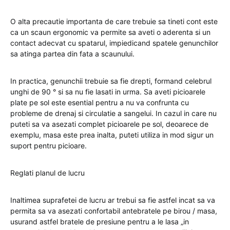
O alta precautie importanta de care trebuie sa tineti cont este
ca un scaun ergonomic va permite sa aveti o aderenta si un
contact adecvat cu spatarul, impiedicand spatele genunchilor
sa atinga partea din fata a scaunului.
In practica, genunchii trebuie sa fie drepti, formand celebrul
unghi de 90 ° si sa nu fie lasati in urma. Sa aveti picioarele
plate pe sol este esential pentru a nu va confrunta cu
probleme de drenaj si circulatie a sangelui. In cazul in care nu
puteti sa va asezati complet picioarele pe sol, deoarece de
exemplu, masa este prea inalta, puteti utiliza in mod sigur un
suport pentru picioare.
Reglati planul de lucru
Inaltimea suprafetei de lucru ar trebui sa fie astfel incat sa va
permita sa va asezati confortabil antebratele pe birou / masa,
usurand astfel bratele de presiune pentru a le lasa „in