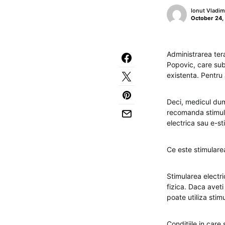
Ionut Vladim
October 24,
Administrarea tera
Popovic, care subl
existenta. Pentru
Deci, medicul du
recomanda stimular
electrica sau e-st
Ce este stimulare
Stimularea electric
fizica. Daca aveti
poate utiliza stim
Conditiile in care