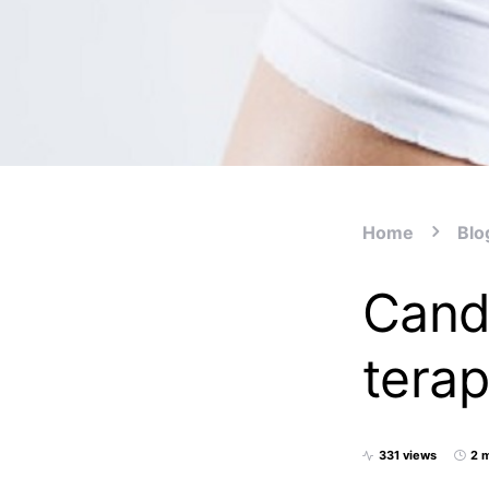
Home
Blo
Cand 
terap
331 views
2 