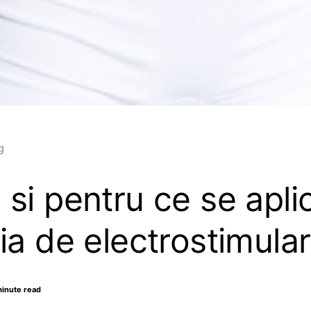
g
si pentru ce se apli
ia de electrostimula
minute read