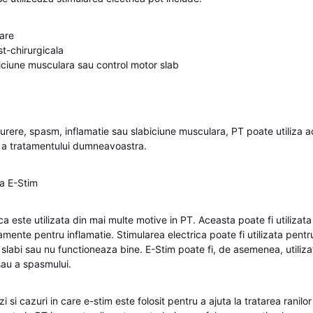
are
t-chirurgicala
iciune musculara sau control motor slab
durere, spasm, inflamatie sau slabiciune musculara, PT poate utiliza 
e a tratamentului dumneavoastra.
za E-Stim
ca este utilizata din mai multe motive in PT. Aceasta poate fi utilizat
mente pentru inflamatie. Stimularea electrica poate fi utilizata pentr
slabi sau nu functioneaza bine. E-Stim poate fi, de asemenea, utilizat
sau a spasmului.
i si cazuri in care e-stim este folosit pentru a ajuta la tratarea ranilo