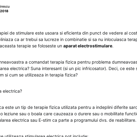
irescu
 2018
piei de stimulare este usoara si eficienta din punct de vedere al costu
iniaza ca ar trebui sa lucreze in combinatie si sa nu inlocuiasca ter
 aceasta terapie se foloseste un
aparat electrostimulare
.
mneavoastra a comandat terapia fizica pentru problema dumneavoastr
ea electrica? Suna interesant (si un pic infricosator). Deci, ce este 
im si cum se utilizeaza in terapia fizica?
a electrica?
a este un tip de terapie fizica utilizata pentru a indeplini diferite sarc
 o leziune sau o boala care cauzeaza o durere sau o mobilitate functi
ularea electrica sau E-stim ca parte a programului dvs. de reabilitare.
 se utilizeaza stimularea electrica pot include: