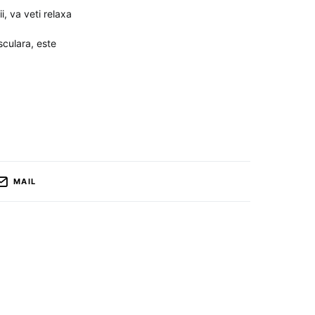
, va veti relaxa
sculara, este
MAIL