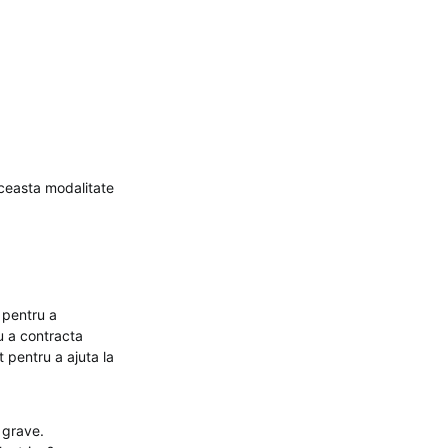
aceasta modalitate
a pentru a
u a contracta
 pentru a ajuta la
r grave.