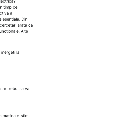
lectrica?
in timp ce
ctiva a
e esentiala. Din
cercetari arata ca
unctionale. Alte
 mergeti la
a ar trebui sa va
 o masina e-stim.