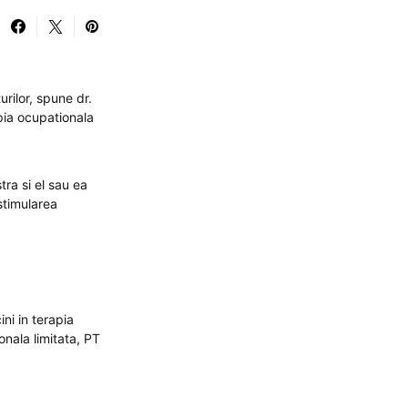
rilor, spune dr.
apia ocupationala
a si el sau ea
stimularea
ini in terapia
onala limitata, PT