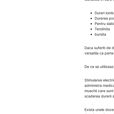
Dureri lomb
Durerea pos
Pentru slab
Tendinita
bursita
Daca suferiti de 
versatila ca part
De ce se utilizea
Stimularea electri
administra medica
muschii care sunt 
scaderea durerii 
Exista unele dovez