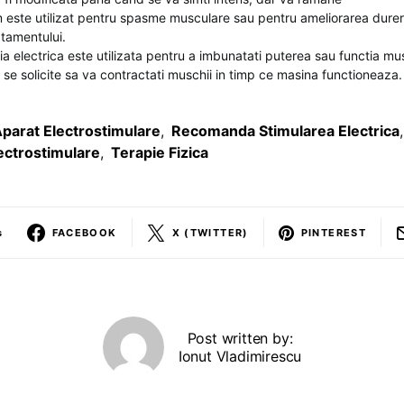
 este utilizat pentru spasme musculare sau pentru ameliorarea durerii
atamentului.
a electrica este utilizata pentru a imbunatati puterea sau functia mu
i se solicite sa va contractati muschii in timp ce masina functioneaza.
parat Electrostimulare
,
Recomanda Stimularea Electrica
,
ectrostimulare
,
Terapie Fizica
s
FACEBOOK
X (TWITTER)
PINTEREST
Post written by:
Ionut Vladimirescu