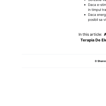
Daca e-stim
in timpul tr
Daca energi
posibil sa v
In this article:
A
Terapia De El
0 Share