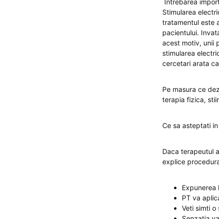
Intrebarea importa
Stimularea electri
tratamentul este a
pacientului. Invat
acest motiv, unii 
stimularea electri
cercetari arata ca 
Pe masura ce dezb
terapia fizica, sti
Ce sa asteptati in
Daca terapeutul al
explice procedura 
Expunerea l
PT va aplica
Veti simti o
Senzatia va