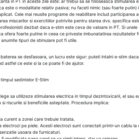
nta in PT in aceste zile este: ar trebui sa se foloseasca stimularea e
ca este o modalitate relativ pasiva; nu faceti nimic (sau foarte putin) 
plicat. Cele mai reusite programe de reabilitare includ participarea a
area miscarilor si exercitiilor potrivite pentru starea dvs. specifica est
profesionisti dezbat daca e-stim este ceva de valoare in PT. Si unele 
ca ofera foarte putine in ceea ce priveste imbunatatirea rezultatelor f
anumite tipuri de stimulare pot fi utile.
aterea se desfasoara, un lucru este sigur: puteti intalni e-stim daca
ind astfel ce este si la ce poate fi de ajutor.
 timpul sedintelor E-Stim
ege sa utilizeze stimularea electrica in timpul dezintoxicarii, el sau e
si riscurile si beneficiile asteptate. Procedura implica:
a curent a zonei care trebuie tratata.
 electrozi pe piele. Acesti electrozi sunt conectati printr-un cablu la
 senzatie usoara de furnicaturi.
 fi modificata pana cand se va simti intens, dar va ramane