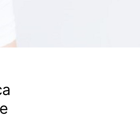
ca
re