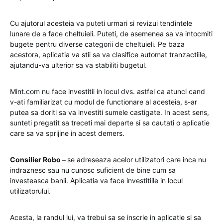
Cu ajutorul acesteia va puteti urmari si revizui tendintele
lunare de a face cheltuieli. Puteti, de asemenea sa va intocmiti
bugete pentru diverse categorii de cheltuieli. Pe baza
acestora, aplicatia va stii sa va clasifice automat tranzactiile,
ajutandu-va ulterior sa va stabiliti bugetul.
Mint.com nu face investitii in locul dvs. astfel ca atunci cand
v-ati familiarizat cu modul de functionare al acesteia, s-ar
putea sa doriti sa va investiti sumele castigate. In acest sens,
sunteti pregatit sa treceti mai departe si sa cautati o aplicatie
care sa va sprijine in acest demers.
Consilier Robo –
se adreseaza acelor utilizatori care inca nu
indraznesc sau nu cunosc suficient de bine cum sa
investeasca banii. Aplicatia va face investitiile in locul
utilizatorului.
Acesta, la randul lui, va trebui sa se inscrie in aplicatie si sa