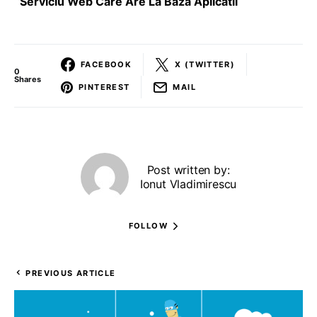
Serviciu Web Care Are La Baza Aplicatii
FACEBOOK
X (TWITTER)
0
Shares
PINTEREST
MAIL
Post written by:
Ionut Vladimirescu
FOLLOW
PREVIOUS ARTICLE