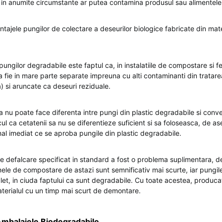
in anumite circumstante ar putea contamina produsul sau alimentele
tajele pungilor de colectare a deseurilor biologice fabricate din mate
ungilor degradabile este faptul ca, in instalatiile de compostare si f
a fie in mare parte separate impreuna cu alti contaminanti din tratare
 si aruncate ca deseuri reziduale.
a nu poate face diferenta intre pungi din plastic degradabile si conve
l ca cetatenii sa nu se diferentieze suficient si sa foloseasca, de a
nal imediat ce se aproba pungile din plastic degradabile.
 de defalcare specificat in standard a fost o problema suplimentara, d
nele de compostare de astazi sunt semnificativ mai scurte, iar pungil
et, in ciuda faptului ca sunt degradabile. Cu toate acestea, producat
aterialul cu un timp mai scurt de demontare.
mbalajele Biodegradabile
,