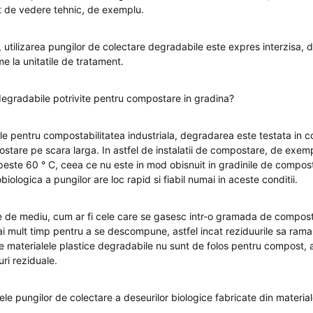
t de vedere tehnic, de exemplu.
i, utilizarea pungilor de colectare degradabile este expres interzisa,
 la unitatile de tratament.
degradabile potrivite pentru compostare in gradina?
e pentru compostabilitatea industriala, degradarea este testata in con
ostare pe scara larga. In astfel de instalatii de compostare, de exemp
peste 60 ° C, ceea ce nu este in mod obisnuit in gradinile de compost
ologica a pungilor are loc rapid si fiabil numai in aceste conditii.
le de mediu, cum ar fi cele care se gasesc intr-o gramada de compost
i mult timp pentru a se descompune, astfel incat reziduurile sa ram
ce materialele plastice degradabile nu sunt de folos pentru compost, 
ri reziduale.
le pungilor de colectare a deseurilor biologice fabricate din material