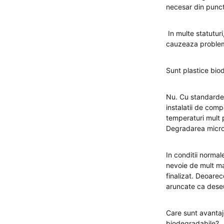
necesar din punc
In multe statutur
cauzeaza probleme
Sunt plastice bio
Nu. Cu standardel
instalatii de comp
temperaturi mult 
Degradarea microbi
In conditii norma
nevoie de mult ma
finalizat. Deoare
aruncate ca deseu
Care sunt avantaje
biodegradabile?