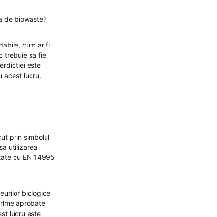
ia de biowaste?
abile, cum ar fi
c trebuie sa fie
erdictiei este
u acest lucru,
ut prin simbolul
a utilizarea
mitate cu EN 14995
urilor biologice
i prime aprobate
est lucru este