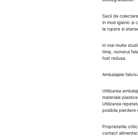
Sacii de colectar
in mod igienic si
la rupere si etan
In mai multe studi
timp, numarul fals
fost redusa.
Ambalajele fabric
Utilizarea ambala
materiale plastice
Utilizarea repetat
posibila pierdere
Proprietatile criti
contact alimentar