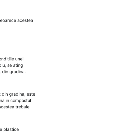
 deoarece acestea
ditiile unei
lu, se ating
 din gradina.
 din gradina, este
ana in compostul
acestea trebuie
e plastice