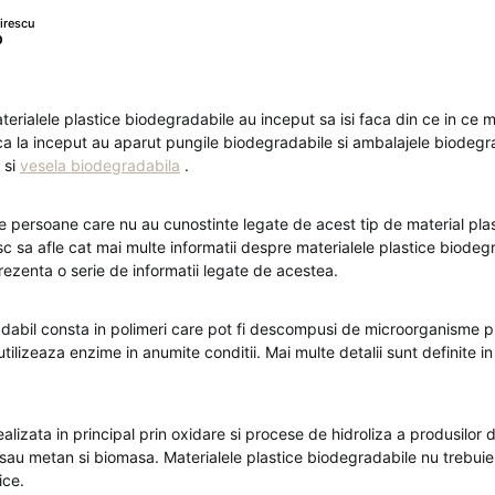
irescu
0
aterialele plastice biodegradabile au inceput sa isi faca din ce in ce m
ca la inceput au aparut pungile biodegradabile si ambalajele biodeg
 si
vesela biodegradabila
.
e persoane care nu au cunostinte legate de acest tip de material plas
sc sa afle cat mai multe informatii despre materialele plastice biodegr
ezenta o serie de informatii legate de acestea.
adabil consta in polimeri care pot fi descompusi de microorganisme 
utilizeaza enzime in anumite conditii. Mai multe detalii sunt definite i
lizata in principal prin oxidare si procese de hidroliza a produsilor 
sau metan si biomasa. Materialele plastice biodegradabile nu trebui
ice.