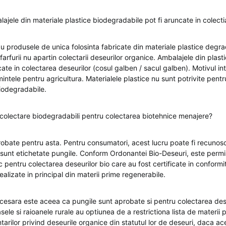
lajele din materiale plastice biodegradabile pot fi aruncate in colect
u produsele de unica folosinta fabricate din materiale plastice degrad
farfurii nu apartin colectarii deseurilor organice. Ambalajele din plasti
te in colectarea deseurilor (cosul galben / sacul galben). Motivul int
intele pentru agricultura. Materialele plastice nu sunt potrivite pentr
iodegradabile.
e colectare biodegradabili pentru colectarea biotehnice menajere?
obate pentru asta. Pentru consumatori, acest lucru poate fi recunosc
 sunt etichetate pungile. Conform Ordonantei Bio-Deseuri, este permis
ic pentru colectarea deseurilor bio care au fost certificate in confor
alizate in principal din materii prime regenerabile.
ecesara este aceea ca pungile sunt aprobate si pentru colectarea dese
rasele si raioanele rurale au optiunea de a restrictiona lista de materi
rilor privind deseurile organice din statutul lor de deseuri, daca ac