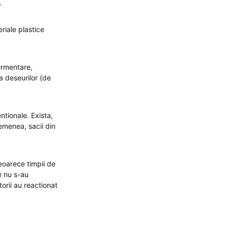
.
riale plastice
ermentare,
a deseurilor (de
ntionale. Exista,
semenea, sacii din
eoarece timpii de
e nu s-au
orii au reactionat