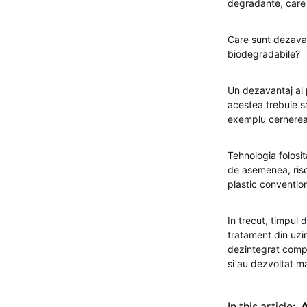
degradante, care 
Care sunt dezavan
biodegradabile?
Un dezavantaj al p
acestea trebuie s
exemplu cernerea)
Tehnologia folosit
de asemenea, riscu
plastic conventio
In trecut, timpul
tratament din uzi
dezintegrat compl
si au dezvoltat m
In this article:
A