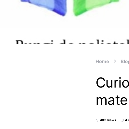
Home
Blo
Curio
mater
403 views
4 