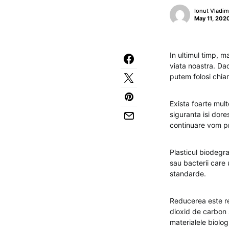
Ionut Vladim
May 11, 202
In ultimul timp, m
viata noastra. Da
putem folosi chiar
Exista foarte mult
siguranta isi dore
continuare vom pr
Plasticul biodegr
sau bacterii care 
standarde.
Reducerea este rea
dioxid de carbon 
materialele biolog