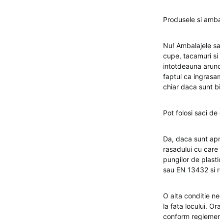
Produsele si amba
Nu! Ambalajele sa
cupe, tacamuri si 
intotdeauna arunca
faptul ca ingrasam
chiar daca sunt b
Pot folosi saci d
Da, daca sunt apr
rasadului cu care
pungilor de plast
sau EN 13432 si re
O alta conditie n
la fata locului. O
conform reglementa