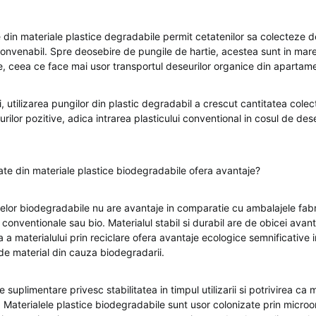
e din materiale plastice degradabile permit cetatenilor sa colecteze d
 convenabil. Spre deosebire de pungile de hartie, acestea sunt in mare
se, ceea ce face mai usor transportul deseurilor organice din apartam
i, utilizarea pungilor din plastic degradabil a crescut cantitatea colec
urilor pozitive, adica intrarea plasticului conventional in cosul de des
ate din materiale plastice biodegradabile ofera avantaje?
jelor biodegradabile nu are avantaje in comparatie cu ambalajele fabr
 conventionale sau bio. Materialul stabil si durabil are de obicei avant
a a materialului prin reciclare ofera avantaje ecologice semnificative
 de material din cauza biodegradarii.
ce suplimentare privesc stabilitatea in timpul utilizarii si potrivirea ca 
. Materialele plastice biodegradabile sunt usor colonizate prin micro