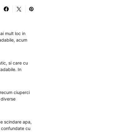
ai mult loc in
radabile, acum
tic, si care cu
adabile. In
precum ciuperci
n diverse
de scindare apa,
e confundate cu