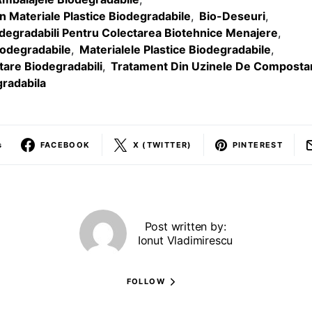
n Materiale Plastice Biodegradabile
,
Bio-Deseuri
,
degradabili Pentru Colectarea Biotehnice Menajere
,
iodegradabile
,
Materialele Plastice Biodegradabile
,
tare Biodegradabili
,
Tratament Din Uzinele De Composta
radabila
s
FACEBOOK
X (TWITTER)
PINTEREST
Post written by:
Ionut Vladimirescu
FOLLOW