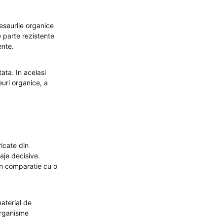
eseurile organice
 parte rezistente
ente.
tata. In acelasi
euri organice, a
icate din
aje decisive.
 in comparatie cu o
material de
organisme