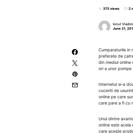
375 views
2 
Ionut Vladim
June 21, 20
Cumparaturile in m
preferate de catre
din mediul online
ori a unor pompe 
Internetul si-a do
cuceriti de usuri
online pe care su
care pare a fi cu
Unul dintre avant
online este acela
care aceste produ