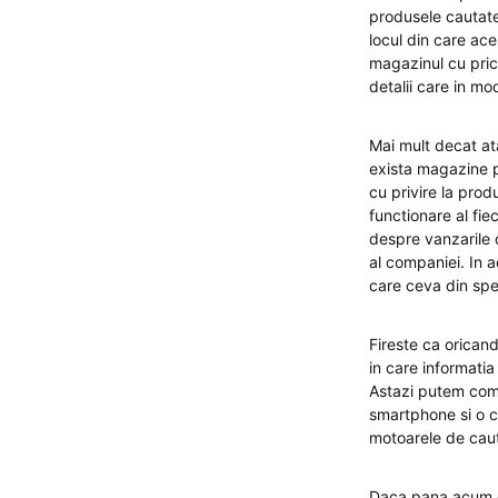
produsele cautate 
locul din care ace
magazinul cu prici
detalii care in mo
Mai mult decat at
exista magazine p
cu privire la pro
functionare al fi
despre vanzarile 
al companiei. In ac
care ceva din spec
Fireste ca orican
in care informatia
Astazi putem coma
smartphone si o c
motoarele de cauta
Daca pana acum ca