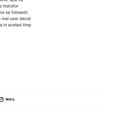
e hidrofor
os sa folosesti
ta mai usor decat
a in acelasi timp
MAIL