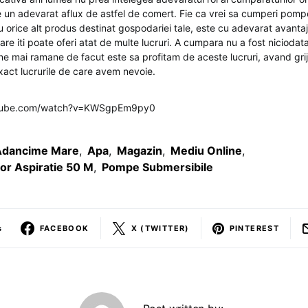
e un adevarat aflux de astfel de comert. Fie ca vrei sa cumperi pomp
 orice alt produs destinat gospodariei tale, este cu adevarat avantaj
re iti poate oferi atat de multe lucruri. A cumpara nu a fost nicioda
e mai ramane de facut este sa profitam de aceste lucruri, avand grij
xact lucrurile de care avem nevoie.
utube.com/watch?v=KWSgpEm9py0
Adancime Mare
,
Apa
,
Magazin
,
Mediu Online
,
or Aspiratie 50 M
,
Pompe Submersibile
s
FACEBOOK
X (TWITTER)
PINTEREST