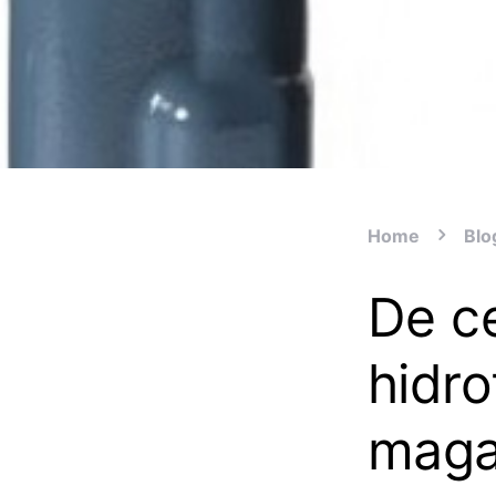
Home
Blo
De c
hidro
maga