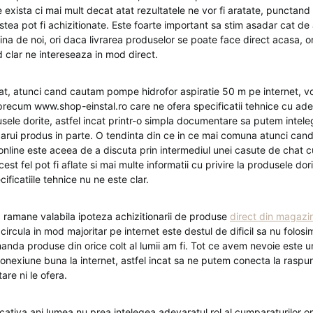
exista ci mai mult decat atat rezultatele ne vor fi aratate, punctand i
stea pot fi achizitionate. Este foarte important sa stim asadar cat de
na de noi, ori daca livrarea produselor se poate face direct acasa, ori
d clar ne intereseaza in mod direct.
at, atunci cand cautam pompe hidrofor aspiratie 50 m pe internet, 
recum www.shop-einstal.ro care ne ofera specificatii tehnice cu ad
dusele dorite, astfel incat printr-o simpla documentare sa putem inte
ecarui produs in parte. O tendinta din ce in ce mai comuna atunci can
online este aceea de a discuta prin intermediul unei casute de chat 
est fel pot fi aflate si mai multe informatii cu privire la produsele dori
ificatiile tehnice nu ne este clar.
d ramane valabila ipoteza achizitionarii de produse
direct din magazi
 circula in mod majoritar pe internet este destul de dificil sa nu folos
nda produse din orice colt al lumii am fi. Tot ce avem nevoie este un
onexiune buna la internet, astfel incat sa ne putem conecta la raspun
re ni le ofera.
tiva ani lumea nu prea intelegea adevaratul rol al cumparaturilor onl