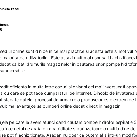
minute read
irescu
16
ediul online sunt din ce in ce mai practice si acesta este si motivul p
 majoritatea utilizatorilor. Este astazi mult mai usor sa iti achizitione
 decat sa bati drumurile magazinelor in cautarea unor pompe hidrofor
submersibile.
vedit eficienta in multe intre cazuri si chiar si cei mai inversunati opoz
nta cu care se pot face cumparaturi pe internet. Dincolo de invatarea
nt stacate datele, procesul de urmarire a produselor este extrem de f
 mult mai avantajos sa cumperi online decat direct in magazin.
ajele pe care le avem atunci cand cautam pompe hidrofor aspiratie 
 ca internetul ne arata cu o rapiditate surprinzatoare o multitudine d
se pot fi achizitionate. Asadar, nu doar ca putem afla intr-un mod fo