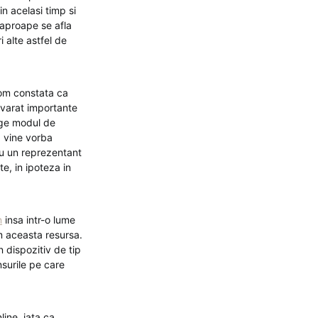
n acelasi timp si
 aproape se afla
 alte astfel de
vom constata ca
evarat importante
lege modul de
d vine vorba
cu un reprezentant
te, in ipoteza in
n
insa intr-o lume
im aceasta resursa.
 dispozitiv de tip
surile pe care
ine, iata ca