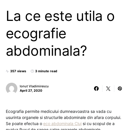
La ce este utila o
ecografie
abdominala?
357 views
3 minute read
Ionut Vladimirescu
April 27, 2020
Ecografia permite medicului dumneavoastra sa vada cu
usurinta organele si structurile abdominale din afara corpului.
Se poate efectua o
eco abdominala Cluj
si cu scopul de a
evalua fluxul de sange catre organele abdominale.