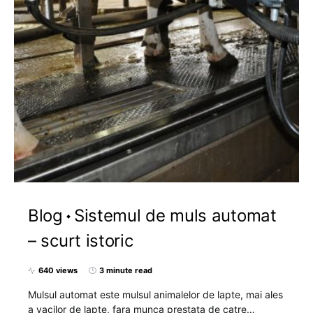
Blog
Sistemul de muls automat
– scurt istoric
640 views
3 minute read
Mulsul automat este mulsul animalelor de lapte, mai ales
a vacilor de lapte, fara munca prestata de catre…