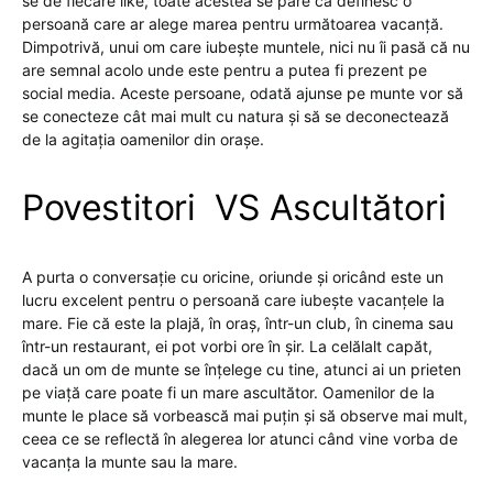
se de fiecare like, toate acestea se pare că definesc o
persoană care ar alege marea pentru următoarea vacanță.
Dimpotrivă, unui om care iubește muntele, nici nu îi pasă că nu
are semnal acolo unde este pentru a putea fi prezent pe
social media. Aceste persoane, odată ajunse pe munte vor să
se conecteze cât mai mult cu natura și să se deconectează
de la agitația oamenilor din orașe.
Povestitori VS Ascultători
A purta o conversație cu oricine, oriunde și oricând este un
lucru excelent pentru o persoană care iubește vacanțele la
mare. Fie că este la plajă, în oraș, într-un club, în ​​cinema sau
într-un restaurant, ei pot vorbi ore în șir. La celălalt capăt,
dacă un om de munte se înțelege cu tine, atunci ai un prieten
pe viață care poate fi un mare ascultător. Oamenilor de la
munte le place să vorbească mai puțin și să observe mai mult,
ceea ce se reflectă în alegerea lor atunci când vine vorba de
vacanța la munte sau la mare.