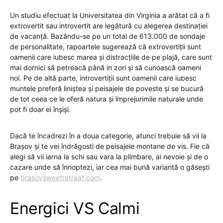
Un studiu efectuat la Universitatea din Virginia a arătat că a fi
extrovertit sau introvertit are legătură cu alegerea destinației
de vacanță. Bazându-se pe un total de 613.000 de sondaje
de personalitate, rapoartele sugerează că extrovertiții sunt
oamenii care iubesc marea și distracțiile de pe plajă, care sunt
mai dornici să petreacă până in zori și să cunoască oameni
noi. Pe de altă parte, introvertiții sunt oamenii care iubesc
muntele preferă liniștea și peisajele de poveste și se bucură
de tot ceea ce le oferă natura și împrejurimile naturale unde
pot fi doar ei înșiși.
Dacă te încadrezi în a doua categorie, atunci trebuie să vii la
Brașov și te vei îndrăgosti de peisajele montane de vis. Fie că
alegi să vii iarna la schi sau vara la plimbare, ai nevoie și de o
cazare unde să înnoptezi, iar cea mai bună variantă o găsești
pe
brasovsweetretreat.com
.
Energici VS Calmi