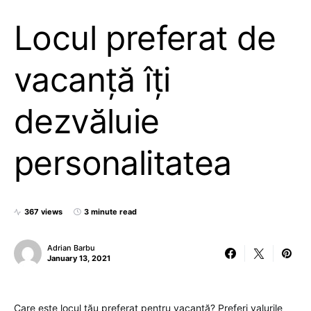
Locul preferat de
vacanță îți
dezvăluie
personalitatea
367 views
3 minute read
Adrian Barbu
January 13, 2021
Care este locul tău preferat pentru vacanță? Preferi valurile