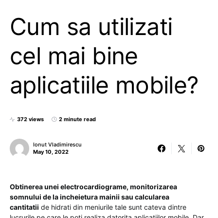
Cum sa utilizati
cel mai bine
aplicatiile mobile?
372 views
2 minute read
Ionut Vladimirescu
May 10, 2022
Obtinerea unei electrocardiograme, monitorizarea
somnului de la incheietura mainii sau calcularea
cantitatii
de hidrati din meniurile tale sunt cateva dintre
lucrurile pe care le poti realiza datorita aplicatiilor mobile. Dar