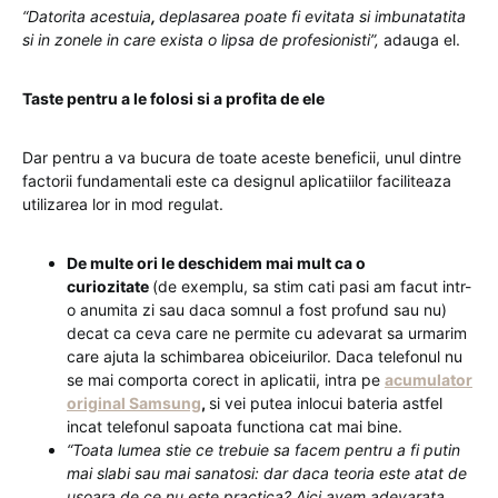
“Datorita acestuia
,
deplasarea poate fi evitata si imbunatatita
si in zonele in care exista o lipsa de profesionisti”,
adauga el.
Taste pentru a le folosi si a profita de ele
Dar pentru a va bucura de toate aceste beneficii, unul dintre
factorii fundamentali este ca designul aplicatiilor faciliteaza
utilizarea lor in mod regulat.
De multe ori le deschidem mai mult ca o
curiozitate
(de exemplu, sa stim cati pasi am facut intr-
o anumita zi sau daca somnul a fost profund sau nu)
decat ca ceva care ne permite cu adevarat sa urmarim
care ajuta la schimbarea obiceiurilor. Daca telefonul nu
se mai comporta corect in aplicatii, intra pe
acumulator
original Samsung
,
si vei putea inlocui bateria astfel
incat telefonul sapoata functiona cat mai bine.
“Toata lumea stie ce trebuie sa facem pentru a fi putin
mai slabi sau mai sanatosi: dar daca teoria este atat de
usoara de ce nu este practica? Aici avem adevarata