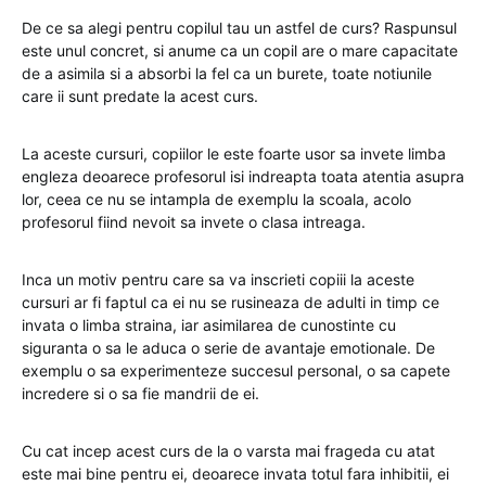
De ce sa alegi pentru copilul tau un astfel de curs? Raspunsul
este unul concret, si anume ca un copil are o mare capacitate
de a asimila si a absorbi la fel ca un burete, toate notiunile
care ii sunt predate la acest curs.
La aceste cursuri, copiilor le este foarte usor sa invete limba
engleza deoarece profesorul isi indreapta toata atentia asupra
lor, ceea ce nu se intampla de exemplu la scoala, acolo
profesorul fiind nevoit sa invete o clasa intreaga.
Inca un motiv pentru care sa va inscrieti copiii la aceste
cursuri ar fi faptul ca ei nu se rusineaza de adulti in timp ce
invata o limba straina, iar asimilarea de cunostinte cu
siguranta o sa le aduca o serie de avantaje emotionale. De
exemplu o sa experimenteze succesul personal, o sa capete
incredere si o sa fie mandrii de ei.
Cu cat incep acest curs de la o varsta mai frageda cu atat
este mai bine pentru ei, deoarece invata totul fara inhibitii, ei