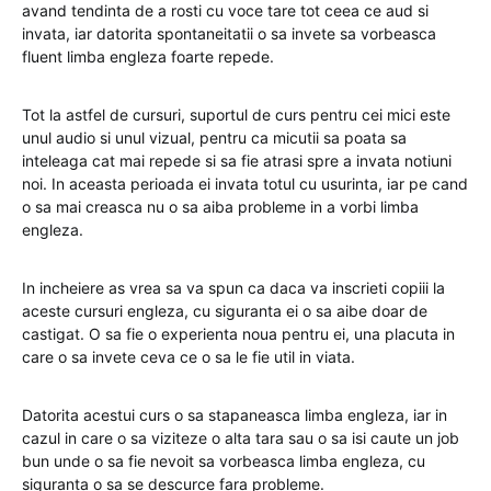
avand tendinta de a rosti cu voce tare tot ceea ce aud si
invata, iar datorita spontaneitatii o sa invete sa vorbeasca
fluent limba engleza foarte repede.
Tot la astfel de cursuri, suportul de curs pentru cei mici este
unul audio si unul vizual, pentru ca micutii sa poata sa
inteleaga cat mai repede si sa fie atrasi spre a invata notiuni
noi. In aceasta perioada ei invata totul cu usurinta, iar pe cand
o sa mai creasca nu o sa aiba probleme in a vorbi limba
engleza.
In incheiere as vrea sa va spun ca daca va inscrieti copiii la
aceste cursuri engleza, cu siguranta ei o sa aibe doar de
castigat. O sa fie o experienta noua pentru ei, una placuta in
care o sa invete ceva ce o sa le fie util in viata.
Datorita acestui curs o sa stapaneasca limba engleza, iar in
cazul in care o sa viziteze o alta tara sau o sa isi caute un job
bun unde o sa fie nevoit sa vorbeasca limba engleza, cu
siguranta o sa se descurce fara probleme.