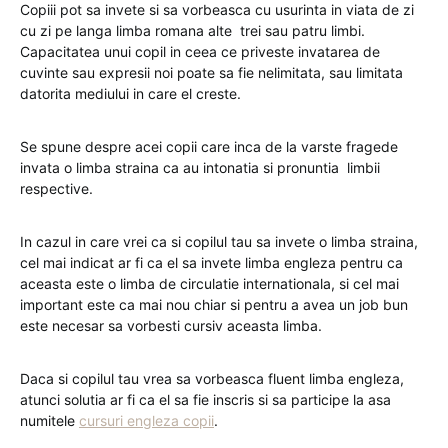
Copiii pot sa invete si sa vorbeasca cu usurinta in viata de zi
cu zi pe langa limba romana alte trei sau patru limbi.
Capacitatea unui copil in ceea ce priveste invatarea de
cuvinte sau expresii noi poate sa fie nelimitata, sau limitata
datorita mediului in care el creste.
Se spune despre acei copii care inca de la varste fragede
invata o limba straina ca au intonatia si pronuntia limbii
respective.
In cazul in care vrei ca si copilul tau sa invete o limba straina,
cel mai indicat ar fi ca el sa invete limba engleza pentru ca
aceasta este o limba de circulatie internationala, si cel mai
important este ca mai nou chiar si pentru a avea un job bun
este necesar sa vorbesti cursiv aceasta limba.
Daca si copilul tau vrea sa vorbeasca fluent limba engleza,
atunci solutia ar fi ca el sa fie inscris si sa participe la asa
numitele
cursuri engleza copii
.